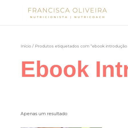
Skip
to
content
Início
/ Produtos etiquetados com “ebook introdução 
Ebook Int
Apenas um resultado