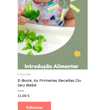
E-books
E-Book, As Primeiras Receitas Do
Seu Bebé
Avaliação
11,00
€
0
de
5
Adicionar