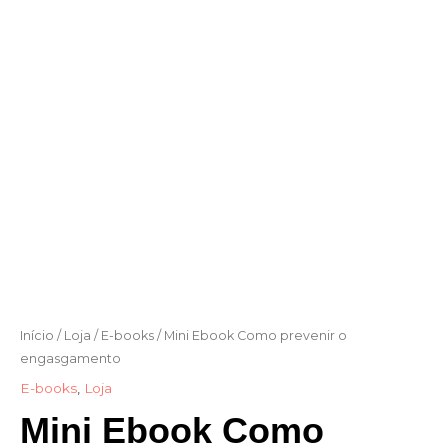
Início
/
Loja
/
E-books
/ Mini Ebook Como prevenir o
engasgamento
E-books
,
Loja
Mini Ebook Como