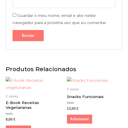
Guardar o meu nome, email e site neste
navegador para a próxima vez que eu comentar.
Produtos Relacionados
E-books
Snacks Funcionais
E-books
E-Book Receitas
Vegetarianas
Avaliação
13,00
€
0
de
5
Avaliação
Adicionar
8,00
€
0
de