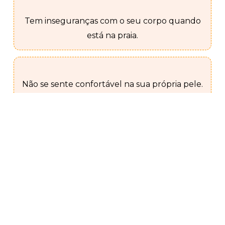
Tem inseguranças com o seu corpo quando
está na praia.
Não se sente confortável na sua própria pele.
É um questionário simples, curto e de
muita reflexão!
Desenvolvido para quem não sabe se a
relação que tem com a alimentação é
adequada e pretende
adquirir hábitos mais saudáveis.
Quero preencher o questionário