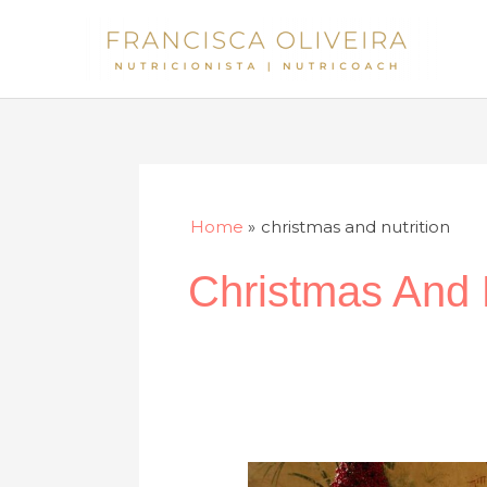
Skip
to
content
Home
christmas and nutrition
Christmas And N
As