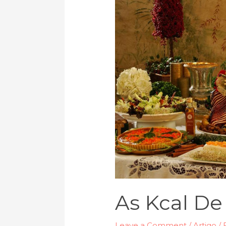
Kcal
de
Natal…
As Kcal De
Leave a Comment
/
Artigo
/