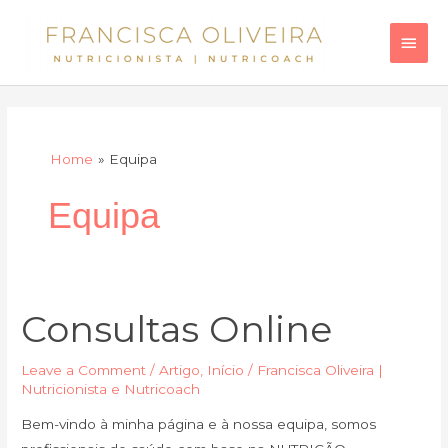
Skip
Main
to
Men
content
Home
Equipa
Equipa
Consultas Online
Consultas
Online
Leave a Comment
/
Artigo
,
Início
/
Francisca Oliveira |
Nutricionista e Nutricoach
Bem-vindo à minha página e à nossa equipa, somos