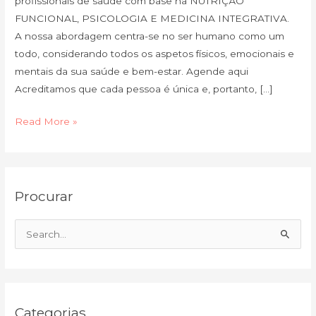
profissionais de saúde com base na NUTRIÇÃO
FUNCIONAL, PSICOLOGIA E MEDICINA INTEGRATIVA.
A nossa abordagem centra-se no ser humano como um
todo, considerando todos os aspetos físicos, emocionais e
mentais da sua saúde e bem-estar. Agende aqui
Acreditamos que cada pessoa é única e, portanto, […]
Read More »
C
A
Procurar
a
r
t
q
e
u
S
g
i
e
o
v
a
r
o
r
i
Categorias
c