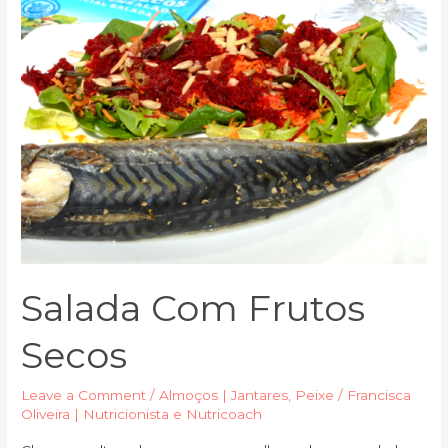
Salada Com Frutos
Secos
Leave a Comment
/
Almoços | Jantares
,
Peixe
/
Francisca
Oliveira | Nutricionista e Nutricoach