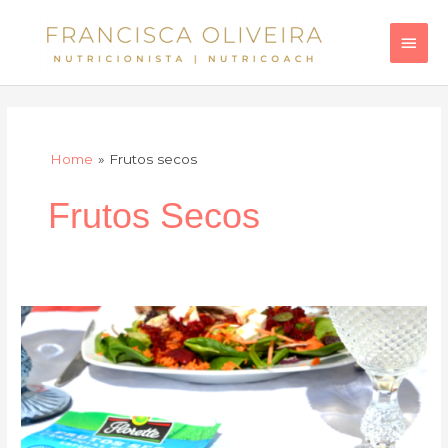
Skip
Main
to
Men
content
Home
Frutos secos
Frutos Secos
Salada
com
frutos
secos