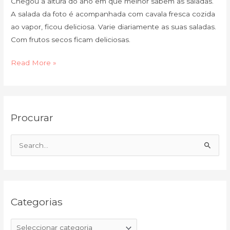
Chegou a altura do ano em que melhor sabem as saladas.
A salada da foto é acompanhada com cavala fresca cozida
ao vapor, ficou deliciosa. Varie diariamente as suas saladas.
Com frutos secos ficam deliciosas.
Read More »
C
A
Procurar
a
r
t
q
e
u
S
g
i
e
o
v
a
r
o
r
i
Categorias
c
a
h
s