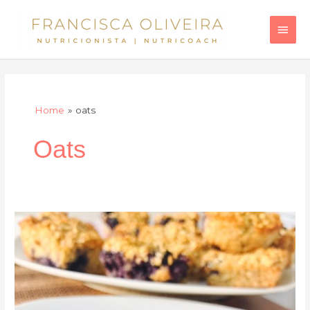
Skip
Main
to
Men
content
Home
oats
Oats
Muffins
de
Aveia
e
Mirtilo