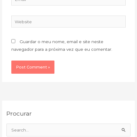
Website
Guardar o meu nome, email e site neste
navegador para a próxima vez que eu comentar.
C
A
Procurar
a
r
t
q
e
u
S