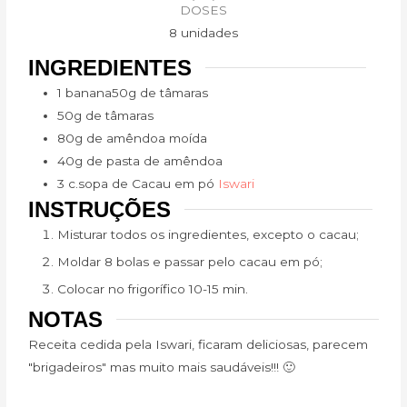
DOSES
8
unidades
INGREDIENTES
1 banana50g de tâmaras
50g de tâmaras
80g de amêndoa moída
40g de pasta de amêndoa
3 c.sopa de Cacau em pó
Iswari
INSTRUÇÕES
Misturar todos os ingredientes, excepto o cacau;
Moldar 8 bolas e passar pelo cacau em pó;
Colocar no frigorífico 10-15 min.
NOTAS
Receita cedida pela Iswari, ficaram deliciosas, parecem
"brigadeiros" mas muito mais saudáveis!!! 🙂