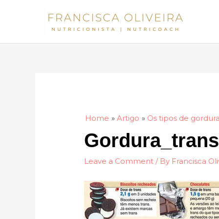
Skip
to
content
Home
Artigo
Os tipos de gordur
Gordura_tran
Leave a Comment
/ By
Francisca Oli