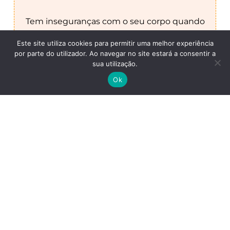
Tem inseguranças com o seu corpo quando
está na praia.
Este site utiliza cookies para permitir uma melhor experiência
por parte do utilizador. Ao navegar no site estará a consentir a
sua utilização.
Ok
Não se sente confortável na sua própria pele.
É um questionário simples, curto e de
muita reflexão!
Desenvolvido para quem não sabe se a
relação que tem com a alimentação é
adequada e pretende
adquirir hábitos mais saudáveis.
Quero preencher o questionário