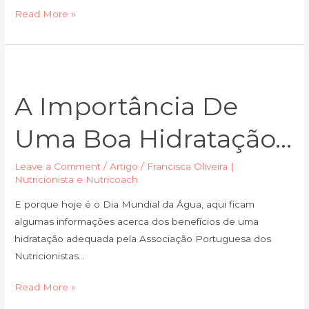
Read More »
A
importância
A Importância De
de
uma
Uma Boa Hidratação…
boa
hidratação…
Leave a Comment
/
Artigo
/
Francisca Oliveira |
Nutricionista e Nutricoach
E porque hoje é o Dia Mundial da Água, aqui ficam
algumas informações acerca dos benefícios de uma
hidratação adequada pela Associação Portuguesa dos
Nutricionistas…
Read More »