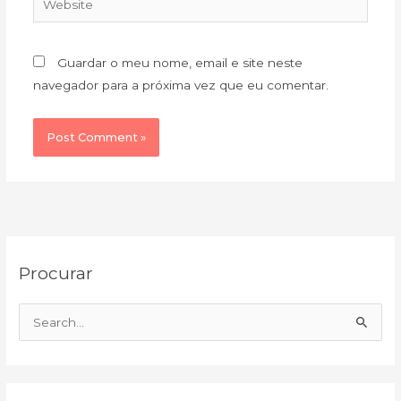
Guardar o meu nome, email e site neste
navegador para a próxima vez que eu comentar.
C
A
Procurar
a
r
t
q
e
u
S
g
i
e
o
v
a
r
o
r