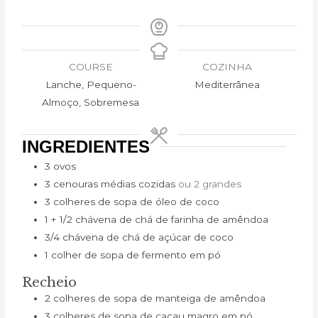
COURSE
COZINHA
Lanche, Pequeno-
Mediterrânea
Almoço, Sobremesa
INGREDIENTES
3
ovos
3
cenouras médias cozidas
ou 2 grandes
3
colheres de sopa de óleo de coco
1 + 1/2
chávena de chá de farinha de amêndoa
3/4
chávena de chá de açúcar de coco
1
colher de sopa de fermento em pó
Recheio
2
colheres de sopa de manteiga de amêndoa
3
colheres de sopa de cacau magro em pó