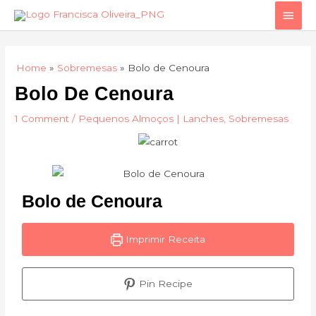
Skip
Main
to
Men
content
Home
Sobremesas
Bolo de Cenoura
Bolo De Cenoura
1 Comment
/
Pequenos Almoços | Lanches
,
Sobremesas
Bolo de Cenoura
Imprimir Receita
Pin Recipe