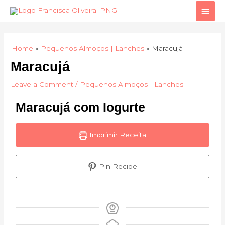
Skip
Main
to
Men
content
Home
Pequenos Almoços | Lanches
Maracujá
Maracujá
Leave a Comment
/
Pequenos Almoços | Lanches
Maracujá com Iogurte
Imprimir Receita
Pin Recipe