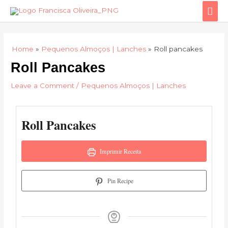
Skip
Mai
to
Men
content
Home
Pequenos Almoços | Lanches
Roll pancakes
Roll Pancakes
Leave a Comment
/
Pequenos Almoços | Lanches
Roll Pancakes
Imprimir Receita
Pin Recipe