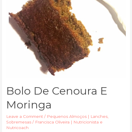
Bolo De Cenoura E
Moringa
Leave a Comment
/
Pequenos Almoços | Lanches
,
Sobremesas
/
Francisca Oliveira | Nutricionista e
Nutricoach