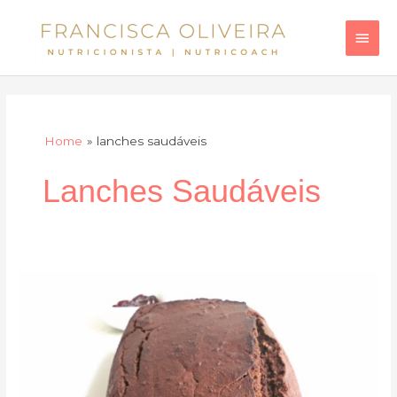
Skip
Main
to
Men
content
Home
lanches saudáveis
Lanches Saudáveis
Pão
de
alfarroba