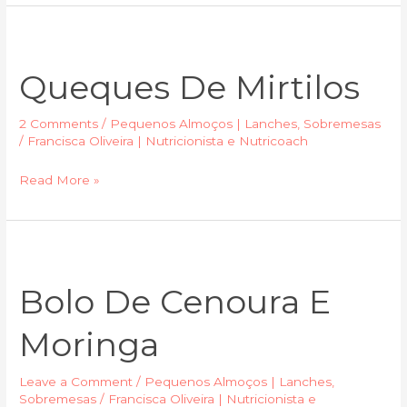
Queques
de
Queques De Mirtilos
mirtilos
2 Comments
/
Pequenos Almoços | Lanches
,
Sobremesas
/
Francisca Oliveira | Nutricionista e Nutricoach
Read More »
Bolo
de
Bolo De Cenoura E
Cenoura
e
Moringa
Moringa
Leave a Comment
/
Pequenos Almoços | Lanches
,
Sobremesas
/
Francisca Oliveira | Nutricionista e