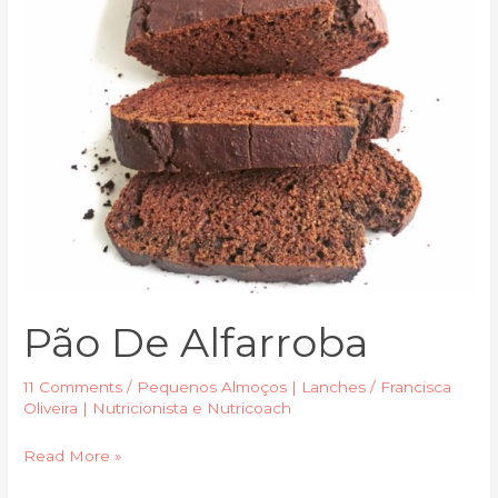
Pão De Alfarroba
11 Comments
/
Pequenos Almoços | Lanches
/
Francisca
Oliveira | Nutricionista e Nutricoach
Read More »