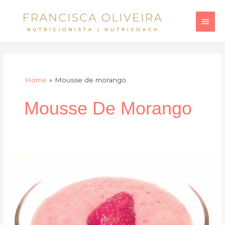
Skip
Main
to
Men
content
Home
Mousse de morango
Mousse De Morango
Mousse
de
morango