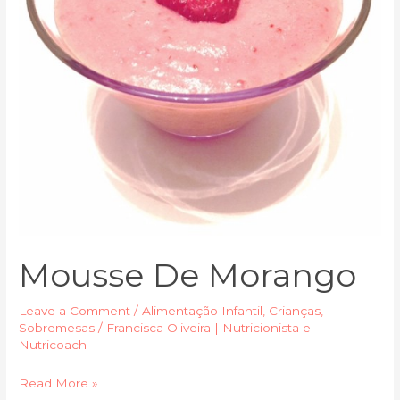
Mousse De Morango
Leave a Comment
/
Alimentação Infantil
,
Crianças
,
Sobremesas
/
Francisca Oliveira | Nutricionista e
Nutricoach
Read More »