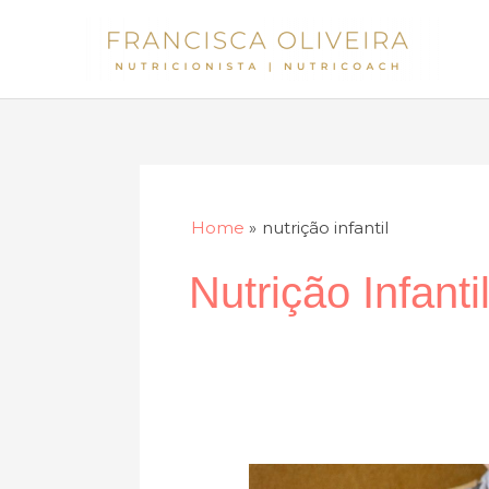
Skip
to
content
Home
nutrição infantil
Nutrição Infanti
Alimentação