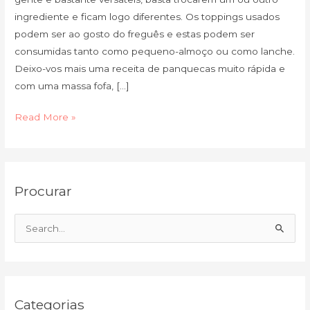
ingrediente e ficam logo diferentes. Os toppings usados
podem ser ao gosto do freguês e estas podem ser
consumidas tanto como pequeno-almoço ou como lanche.
Deixo-vos mais uma receita de panquecas muito rápida e
com uma massa fofa, […]
Read More »
C
A
Procurar
a
r
t
q
e
u
S
g
i
e
o
v
a
r
o
r
i
Categorias
c