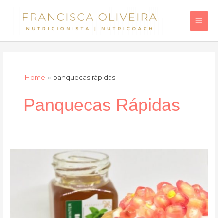
Skip
Main
to
Men
content
Home
panquecas rápidas
Panquecas Rápidas
Panquecas