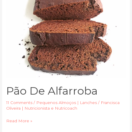
Pão De Alfarroba
11 Comments
/
Pequenos Almoços | Lanches
/
Francisca
Oliveira | Nutricionista e Nutricoach
Read More »