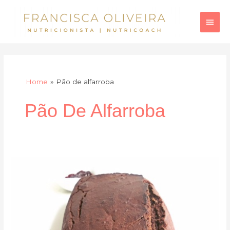
Skip
Main
to
Men
content
Home
Pão de alfarroba
Pão De Alfarroba
Pão
de
alfarroba