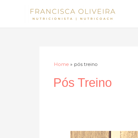
Skip
to
content
Home
pós treino
Pós Treino
Sorvete