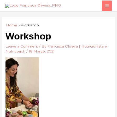
Skip
Main
to
Men
content
Home
workshop
Workshop
Leave a Comment
/ By
Francisca Oliveira | Nutricionista e
Nutricoach
/
18 Março, 2021