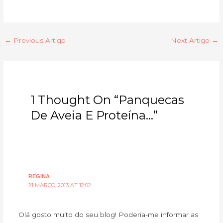
←
Previous Artigo
Next Artigo
→
1 Thought On “Panquecas
De Aveia E Proteína…”
REGINA
21 MARÇO, 2013 AT 12:02
Olá gosto muito do seu blog! Poderia-me informar as