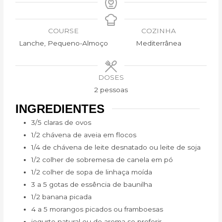
COURSE
COZINHA
Lanche, Pequeno-Almoço
Mediterrânea
DOSES
2
pessoas
INGREDIENTES
3/5 claras de ovos
1/2 chávena de aveia em flocos
1/4 de chávena de leite desnatado ou leite de soja
1/2 colher de sobremesa de canela em pó
1/2 colher de sopa de linhaça moída
3 a 5 gotas de essência de baunilha
1/2 banana picada
4 a 5 morangos picados ou framboesas
iogurte natural ou de aroma se preferir