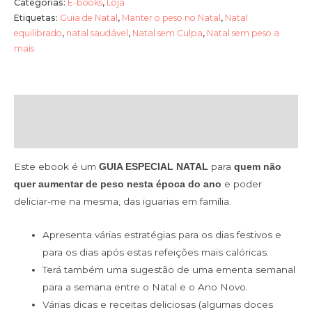
Categorias:
E-books
,
Loja
Etiquetas:
Guia de Natal
,
Manter o peso no Natal
,
Natal
equilibrado
,
natal saudável
,
Natal sem Culpa
,
Natal sem peso a
mais
Descrição
Avaliações (0)
Este ebook é um
para
GUIA ESPECIAL NATAL
quem não
e poder
quer aumentar de peso nesta época do ano
deliciar-me na mesma, das iguarias em família.
Apresenta várias estratégias para os dias festivos e
para os dias após estas refeições mais calóricas.
Terá também uma sugestão de uma ementa semanal
para a semana entre o Natal e o Ano Novo.
Várias dicas e receitas deliciosas (algumas doces