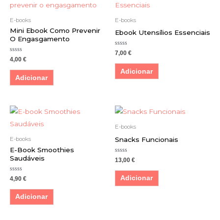
E-books
E-books
Mini Ebook Como Prevenir
Ebook Utensílios Essenciais
O Engasgamento
Avaliação
7,00
€
0
Avaliação
4,00
€
de
0
5
de
Adicionar
5
Adicionar
E-books
Snacks Funcionais
E-books
E-Book Smoothies
Saudáveis
Avaliação
13,00
€
0
de
5
Avaliação
Adicionar
4,90
€
0
de
5
Adicionar