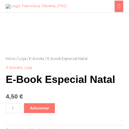
Skip
Mai
to
Men
content
Quantidade
de
E-
book
Especial
Natal
Início
/
Loja
/
E-books
/ E-book Especial Natal
E-books
,
Loja
E-Book Especial Natal
4,50
€
Adicionar