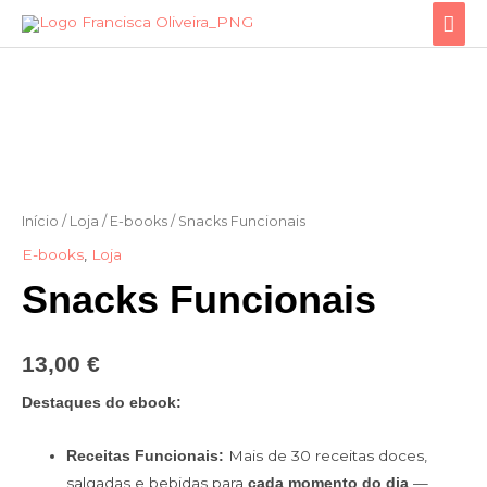
Skip
Mai
to
Men
content
Quantidade
de
Snacks
Funcionais
Início
/
Loja
/
E-books
/ Snacks Funcionais
E-books
,
Loja
Snacks Funcionais
13,00
€
Destaques do ebook:
Mais de 30 receitas doces,
Receitas Funcionais:
salgadas e bebidas para
—
cada momento do dia