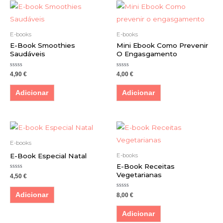
E-books
E-books
E-Book Smoothies
Mini Ebook Como Prevenir
Saudáveis
O Engasgamento
Avaliação
Avaliação
4,90
€
4,00
€
0
0
de
de
5
5
Adicionar
Adicionar
E-books
E-Book Especial Natal
E-books
E-Book Receitas
Vegetarianas
Avaliação
4,50
€
0
de
5
Avaliação
Adicionar
8,00
€
0
de
5
Adicionar