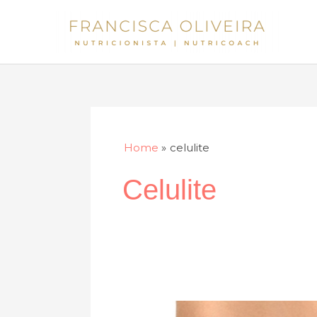
Skip
to
content
Home
celulite
Celulite
O