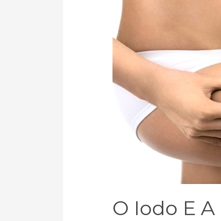
iodo
e
a
celulite…
O Iodo E A 