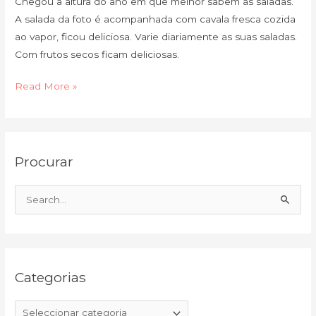
Chegou a altura do ano em que melhor sabem as saladas.
A salada da foto é acompanhada com cavala fresca cozida
ao vapor, ficou deliciosa. Varie diariamente as suas saladas.
Com frutos secos ficam deliciosas.
Read More »
C
A
Procurar
a
r
t
q
e
u
S
g
i
e
o
v
a
r
o
r
i
Categorias
c
a
h
s