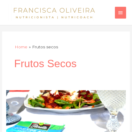
Skip
Main
to
Men
content
Home
Frutos secos
Frutos Secos
Salada
com
frutos
secos