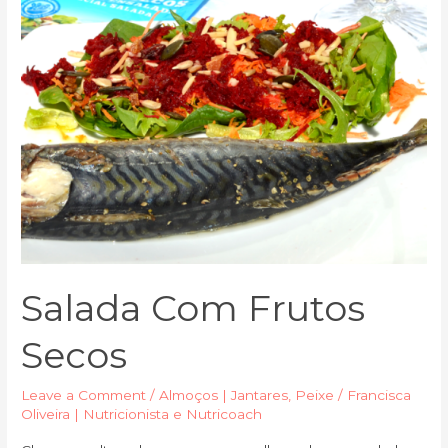
Salada Com Frutos
Secos
Leave a Comment
/
Almoços | Jantares
,
Peixe
/
Francisca
Oliveira | Nutricionista e Nutricoach