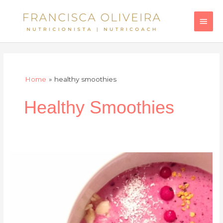
Skip
Main
to
Men
content
Home
healthy smoothies
Healthy Smoothies
Smoothie
Bowl