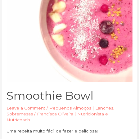
Smoothie Bowl
Leave a Comment
/
Pequenos Almoços | Lanches
,
Sobremesas
/
Francisca Oliveira | Nutricionista e
Nutricoach
Uma receita muito fácil de fazer e deliciosa!