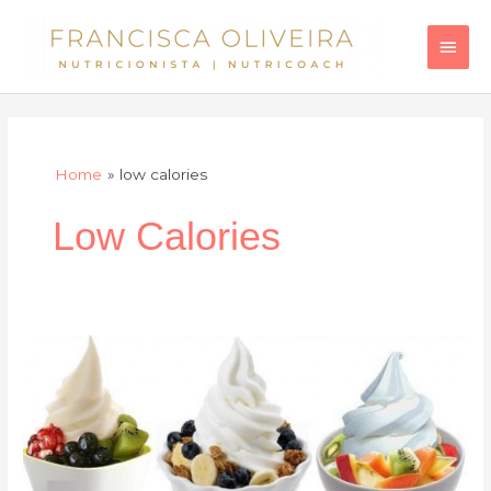
Skip
Main
to
Men
content
Home
low calories
Low Calories
Sundae
baixo
em
calorias…