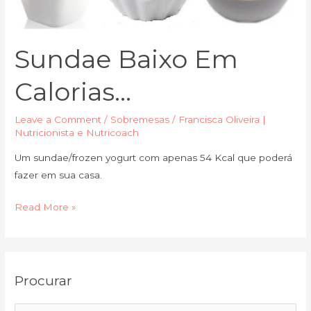
Sundae Baixo Em
Calorias…
Leave a Comment
/
Sobremesas
/
Francisca Oliveira |
Nutricionista e Nutricoach
Um sundae/frozen yogurt com apenas 54 Kcal que poderá
fazer em sua casa.
Read More »
C
A
Procurar
a
r
t
q