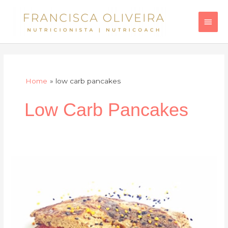
Skip
Main
to
Men
content
Home
low carb pancakes
Low Carb Pancakes
Panquecas
de
despertar
de
buda