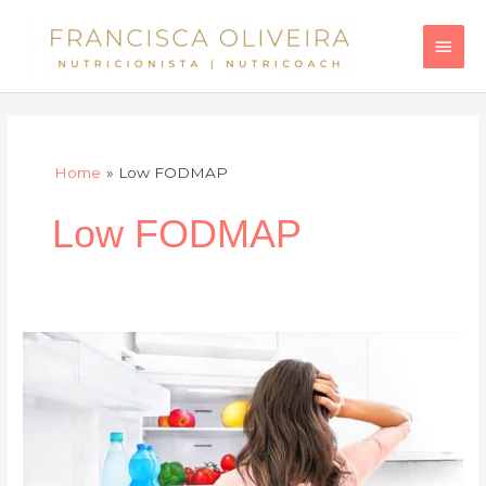
Skip
Main
to
Men
content
Home
Low FODMAP
Low FODMAP
Low
FODMAP