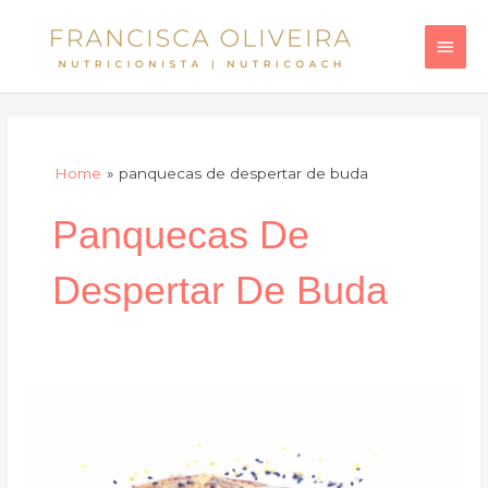
Skip
Main
to
Men
content
Home
panquecas de despertar de buda
Panquecas De
Despertar De Buda
Panquecas
de
despertar
de