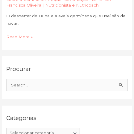
Francisca Oliveira | Nutricionista e Nutricoach
O despertar de Buda e a aveia germinada que usei são da
Iswari:
Read More »
C
A
Procurar
a
r
t
q
e
u
S
g
i
e
o
v
a
r
o
r
i
Categorias
c
a
h
s