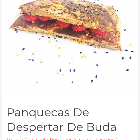
buda
Panquecas De
Despertar De Buda
Leave a Comment
/
Pequenos Almoços | Lanches
/