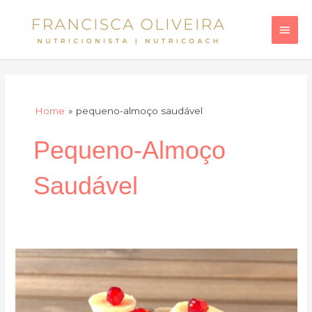
Skip
Main
to
Men
content
Home
pequeno-almoço saudável
Pequeno-Almoço
Saudável
Panquecas
de
banana