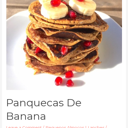
Panquecas De
Banana
Leave a Comment
/
Pequenos Almoços | Lanches
/