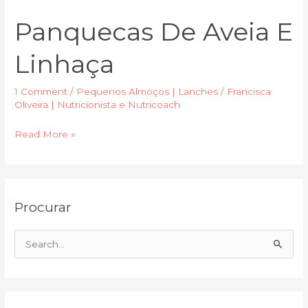
de
Panquecas De Aveia E
Aveia
e
Linhaça
Linhaça
1 Comment
/
Pequenos Almoços | Lanches
/
Francisca
Oliveira | Nutricionista e Nutricoach
Read More »
C
A
Procurar
a
r
t
q
e
u
S
g
i
e
o
v
a
r
o
r