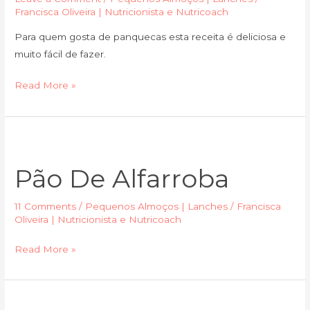
Francisca Oliveira | Nutricionista e Nutricoach
Para quem gosta de panquecas esta receita é deliciosa e
muito fácil de fazer.
Read More »
Pão
de
Pão De Alfarroba
alfarroba
11 Comments
/
Pequenos Almoços | Lanches
/
Francisca
Oliveira | Nutricionista e Nutricoach
Read More »
Panquecas