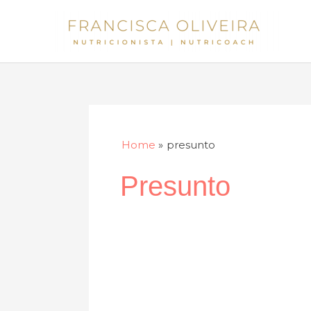
Skip
to
content
Home
presunto
Presunto
Espargos