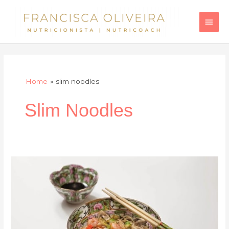
Skip
Main
to
Men
content
Home
slim noodles
Slim Noodles
Slim
noodles
com
vegetais
e
camarão