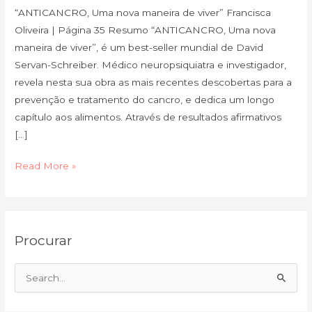
“ANTICANCRO, Uma nova maneira de viver” Francisca
Oliveira | Página 35 Resumo “ANTICANCRO, Uma nova
maneira de viver”, é um best-seller mundial de David
Servan-Schreiber. Médico neuropsiquiatra e investigador,
revela nesta sua obra as mais recentes descobertas para a
prevenção e tratamento do cancro, e dedica um longo
capítulo aos alimentos. Através de resultados afirmativos
[…]
Read More »
C
A
Procurar
a
r
t
q
e
u
S
g
i
e