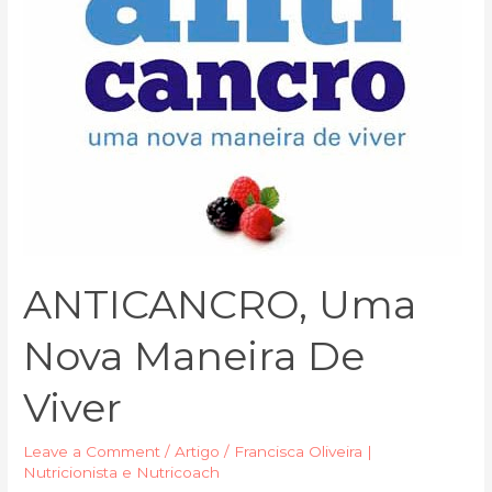
ANTICANCRO, Uma
Nova Maneira De
Viver
Leave a Comment
/
Artigo
/
Francisca Oliveira |
Nutricionista e Nutricoach