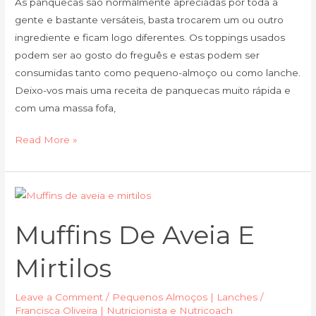
As panquecas são normalmente apreciadas por toda a
gente e bastante versáteis, basta trocarem um ou outro
ingrediente e ficam logo diferentes. Os toppings usados
podem ser ao gosto do freguês e estas podem ser
consumidas tanto como pequeno-almoço ou como lanche.
Deixo-vos mais uma receita de panquecas muito rápida e
com uma massa fofa,
Read More »
Muffins
de
Muffins De Aveia E
aveia
e
Mirtilos
mirtilos
Leave a Comment
/
Pequenos Almoços | Lanches
/
Francisca Oliveira | Nutricionista e Nutricoach