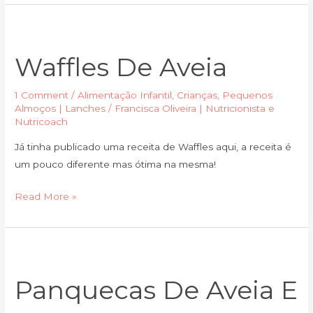
Waffles
de
Waffles De Aveia
aveia
1 Comment
/
Alimentação Infantil
,
Crianças
,
Pequenos
Almoços | Lanches
/
Francisca Oliveira | Nutricionista e
Nutricoach
Já tinha publicado uma receita de Waffles aqui, a receita é
um pouco diferente mas ótima na mesma!
Read More »
Panquecas
de
Panquecas De Aveia E
Aveia
e