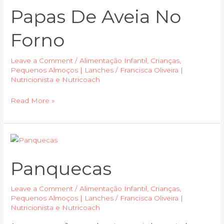
de
Papas De Aveia No
Aveia
no
Forno
Forno
Leave a Comment
/
Alimentação Infantil
,
Crianças
,
Pequenos Almoços | Lanches
/
Francisca Oliveira |
Nutricionista e Nutricoach
Read More »
Panquecas
Panquecas
Leave a Comment
/
Alimentação Infantil
,
Crianças
,
Pequenos Almoços | Lanches
/
Francisca Oliveira |
Nutricionista e Nutricoach