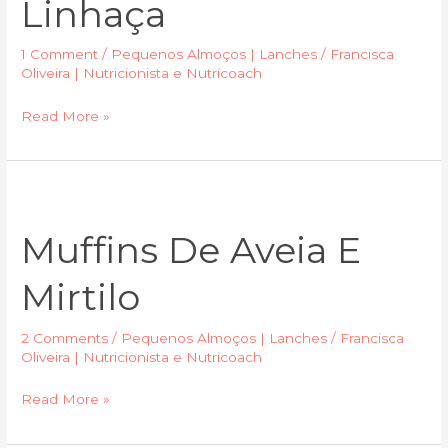
Linhaça
Linhaça
1 Comment
/
Pequenos Almoços | Lanches
/
Francisca
Oliveira | Nutricionista e Nutricoach
Read More »
Muffins
de
Muffins De Aveia E
Aveia
e
Mirtilo
Mirtilo
2 Comments
/
Pequenos Almoços | Lanches
/
Francisca
Oliveira | Nutricionista e Nutricoach
Read More »