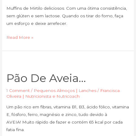
Muffins de Mirtilo deliciosos. Com uma ótima consistência,
sem glúten e sem lactose. Quando os tirar do forno, faça
um esforço e deixe arrefecer.
Read More »
Pão
de
Pão De Aveia…
Aveia…
1 Comment
/
Pequenos Almoços | Lanches
/
Francisca
Oliveira | Nutricionista e Nutricoach
Um pão rico em fibras, vitamina B1, B3, ácido fólico, vitamina
E, fósforo, ferro, magnésio e zinco, tudo devido à
AVEIA! Muito rápido de fazer e contém 65 kcal por cada
fatia fina.