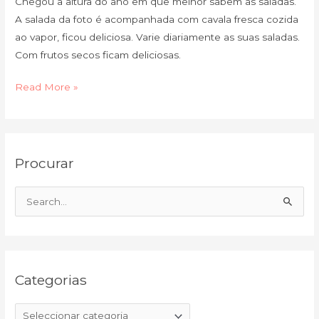
Chegou a altura do ano em que melhor sabem as saladas.
A salada da foto é acompanhada com cavala fresca cozida
ao vapor, ficou deliciosa. Varie diariamente as suas saladas.
Com frutos secos ficam deliciosas.
Read More »
C
A
Procurar
a
r
t
q
e
u
S
g
i
e
o
v
a
r
o
r
i
Categorias
c
a
h
s