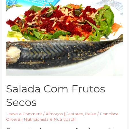
Salada Com Frutos
Secos
Leave a Comment
/
Almoços | Jantares
,
Peixe
/
Francisca
Oliveira | Nutricionista e Nutricoach