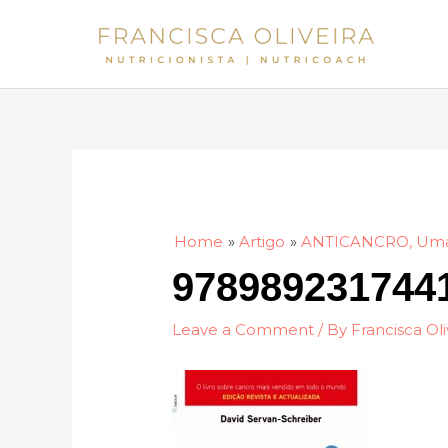
Skip
to
content
Home
Artigo
ANTICANCRO, Uma 
978989231744
Leave a Comment
/ By
Francisca Oli