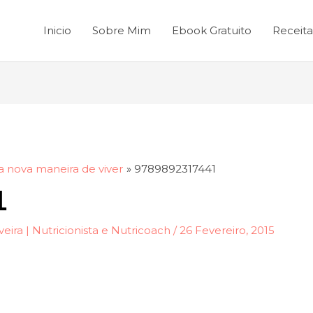
Inicio
Sobre Mim
Ebook Gratuito
Receita
nova maneira de viver
9789892317441
1
veira | Nutricionista e Nutricoach
/
26 Fevereiro, 2015