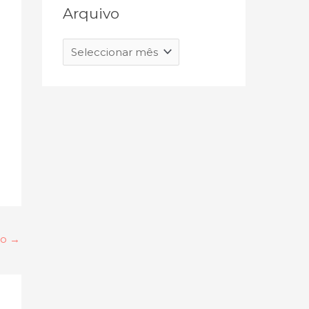
Arquivo
go
→