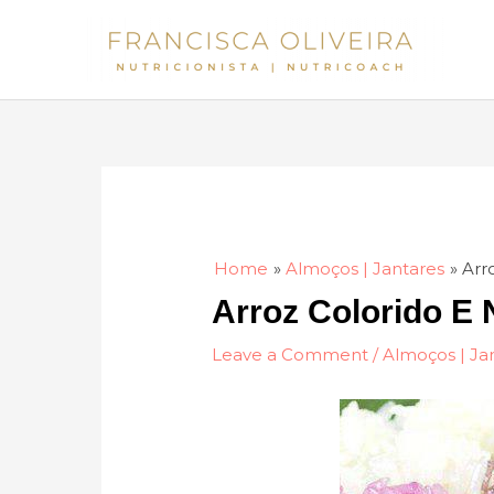
Skip
to
content
Home
Almoços | Jantares
Arr
Arroz Colorido E 
Leave a Comment
/
Almoços | Ja