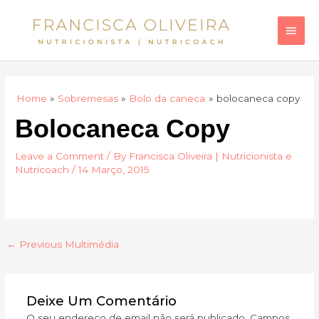
Skip
Main
to
Men
content
Home
Sobremesas
Bolo da caneca
bolocaneca copy
Bolocaneca Copy
Leave a Comment
/ By
Francisca Oliveira | Nutricionista e
Nutricoach
/
14 Março, 2015
←
Previous Multimédia
Deixe Um Comentário
O seu endereço de email não será publicado.
Campos