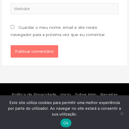
Website
Guardar o meu nome, email e site neste
navegador para a próxima vez que eu comentar.
Política de Privacidade
Inicio
Sobre Mim
Receitas
Blog
Contacto
Este site utiliza cookies para permitir uma melhor experiência
por parte do utilizador. Ao navegar no site estará a consentir a
Copyright © 2026
Francisca Oliveira | Nutricionista e
sua utilização.
Nutricoach
Desenvolvido por
Bamboo Virtual Support
.
Ok