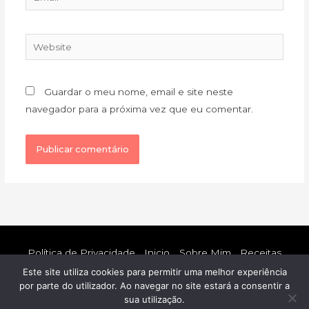
Website
Guardar o meu nome, email e site neste
navegador para a próxima vez que eu comentar.
Política de Privacidade
Inicio
Sobre Mim
Receitas
Blog
Contacto
Este site utiliza cookies para permitir uma melhor experiência
por parte do utilizador. Ao navegar no site estará a consentir a
Copyright © 2026
Francisca Oliveira | Nutricionista e
sua utilização.