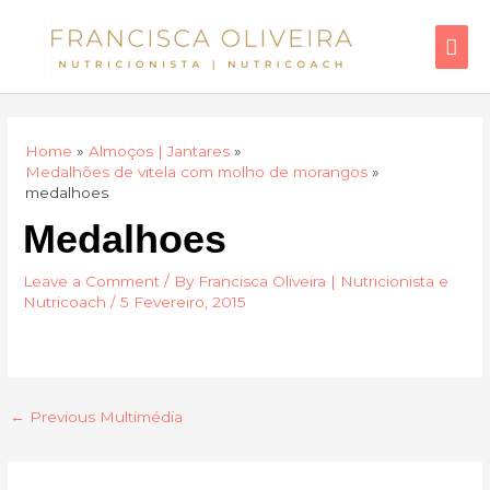
Skip
Mai
to
Men
content
Home
Almoços | Jantares
Medalhões de vitela com molho de morangos
medalhoes
Medalhoes
Leave a Comment
/ By
Francisca Oliveira | Nutricionista e
Nutricoach
/
5 Fevereiro, 2015
←
Previous Multimédia