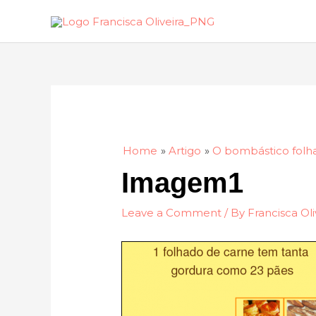
Skip
to
content
Home
Artigo
O bombástico folh
Imagem1
Leave a Comment
/ By
Francisca Oli