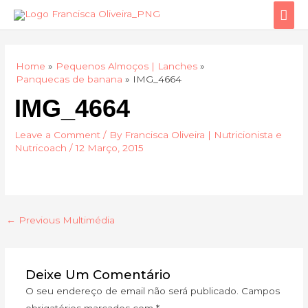
Skip
Mai
to
Men
content
Home
Pequenos Almoços | Lanches
Panquecas de banana
IMG_4664
IMG_4664
Leave a Comment
/ By
Francisca Oliveira | Nutricionista e
Nutricoach
/
12 Março, 2015
←
Previous Multimédia
Deixe Um Comentário
O seu endereço de email não será publicado.
Campos