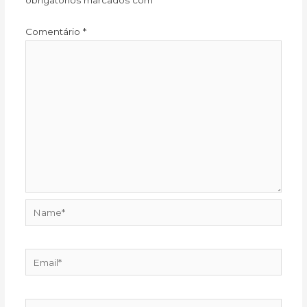
obrigatórios marcados com
*
Comentário
*
Name*
Email*
Website