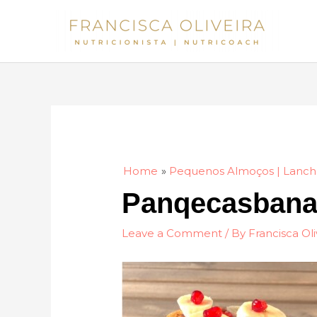
Skip
to
content
Home
Pequenos Almoços | Lanch
Panqecasban
Leave a Comment
/ By
Francisca Oli