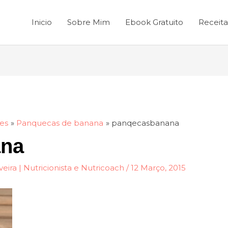
Inicio
Sobre Mim
Ebook Gratuito
Receita
es
Panquecas de banana
panqecasbanana
ana
veira | Nutricionista e Nutricoach
/
12 Março, 2015