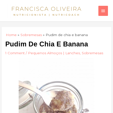
Skip
Main
to
Men
content
Home
Sobremesas
Pudim de chia e banana
Pudim De Chia E Banana
1 Comment
/
Pequenos Almoços | Lanches
,
Sobremesas