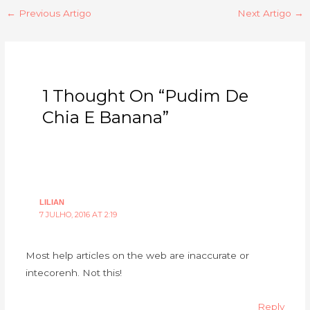
←
Previous Artigo
Next Artigo
→
1 Thought On “Pudim De
Chia E Banana”
LILIAN
7 JULHO, 2016 AT 2:19
Most help articles on the web are inaccurate or
intecorenh. Not this!
Reply