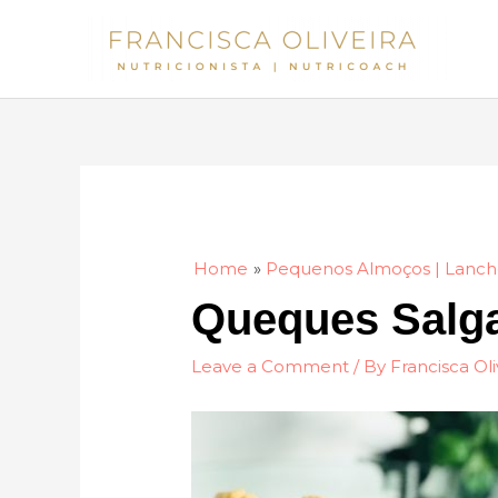
Skip
to
content
Home
Pequenos Almoços | Lanch
Queques Salg
Leave a Comment
/ By
Francisca Oli