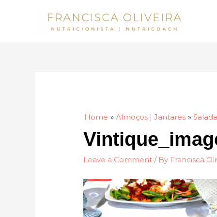
Skip
to
content
Home
Almoços | Jantares
Salada
Vintique_imag
Leave a Comment
/ By
Francisca Oli