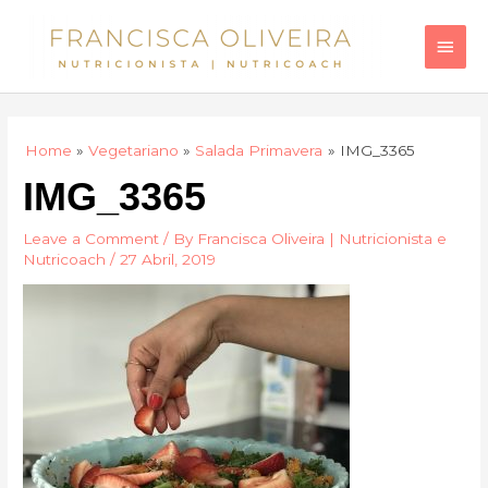
Skip
Main
to
Men
content
Home
Vegetariano
Salada Primavera
IMG_3365
IMG_3365
Leave a Comment
/ By
Francisca Oliveira | Nutricionista e
Nutricoach
/
27 Abril, 2019