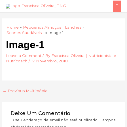
Skip
Mai
to
Men
content
Home
Pequenos Almoços | Lanches
Scones Saudáveis…
Image-1
Image-1
Leave a Comment
/ By
Francisca Oliveira | Nutricionista e
Nutricoach
/
17 Novembro, 2018
←
Previous Multimédia
Deixe Um Comentário
O seu endereço de email não será publicado.
Campos