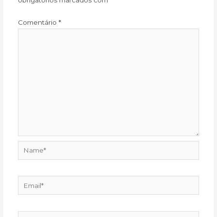
obrigatórios marcados com
*
Comentário
*
Name*
Email*
Website